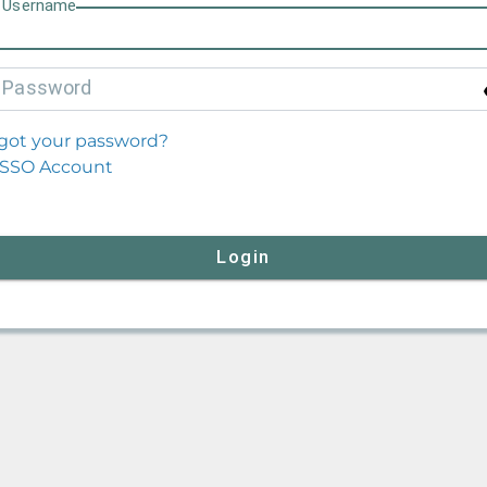
U
sername
P
assword
got your password?
SSO Account
Login