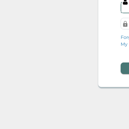
For
My 